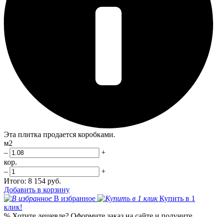
Эта плитка продается коробками.
м2
–
+
кор.
–
+
Итого:
8 154 руб.
Добавить в корзину
В избранное
Купить в 1
клик!
%
Хотите дешевле?
Оформите заказ на сайте и получите