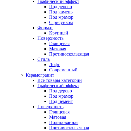
Графический эффект
Под дерево
Под камень
Под мрамор
С рисунком
Формат
Крупный
Поверхность
Глянцевая
Матовая
Противоскользящая
Стиль
Лофт
Современный
Керамогранит
Все товары категории
Графический эффект
Под дерево
Под мрамор
Под цемент
Поверхность
Глянцевая
Матовая
Полированная
Противоскользящая