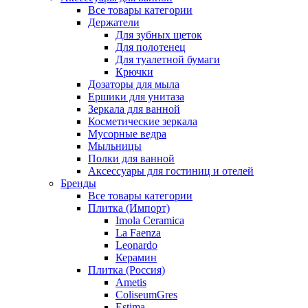
Все товары категории
Держатели
Для зубных щеток
Для полотенец
Для туалетной бумаги
Крючки
Дозаторы для мыла
Ершики для унитаза
Зеркала для ванной
Косметические зеркала
Мусорные ведра
Мыльницы
Полки для ванной
Аксессуары для гостиниц и отелей
Бренды
Все товары категории
Плитка (Импорт)
Imola Ceramica
La Faenza
Leonardo
Керамин
Плитка (Россия)
Ametis
ColiseumGres
Estima