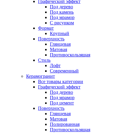
Графический эффект
Под дерево
Под камень
Под мрамор
С рисунком
Формат
Крупный
Поверхность
Глянцевая
Матовая
Противоскользящая
Стиль
Лофт
Современный
Керамогранит
Все товары категории
Графический эффект
Под дерево
Под мрамор
Под цемент
Поверхность
Глянцевая
Матовая
Полированная
Противоскользящая