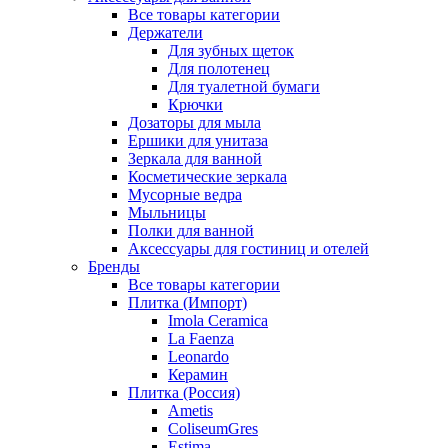
Все товары категории
Держатели
Для зубных щеток
Для полотенец
Для туалетной бумаги
Крючки
Дозаторы для мыла
Ершики для унитаза
Зеркала для ванной
Косметические зеркала
Мусорные ведра
Мыльницы
Полки для ванной
Аксессуары для гостиниц и отелей
Бренды
Все товары категории
Плитка (Импорт)
Imola Ceramica
La Faenza
Leonardo
Керамин
Плитка (Россия)
Ametis
ColiseumGres
Estima