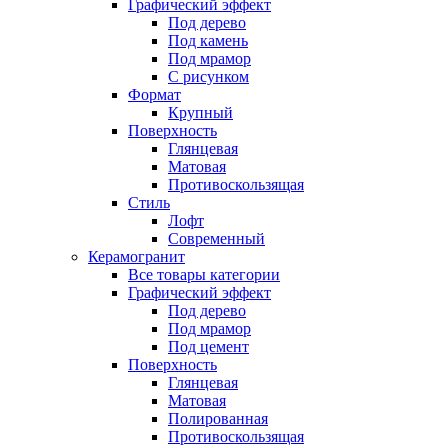
Графический эффект
Под дерево
Под камень
Под мрамор
С рисунком
Формат
Крупный
Поверхность
Глянцевая
Матовая
Противоскользящая
Стиль
Лофт
Современный
Керамогранит
Все товары категории
Графический эффект
Под дерево
Под мрамор
Под цемент
Поверхность
Глянцевая
Матовая
Полированная
Противоскользящая