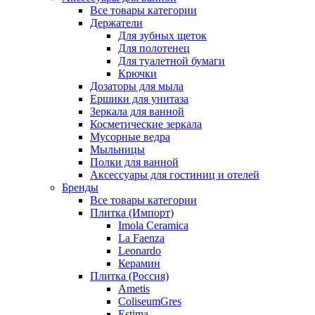
Все товары категории
Держатели
Для зубных щеток
Для полотенец
Для туалетной бумаги
Крючки
Дозаторы для мыла
Ершики для унитаза
Зеркала для ванной
Косметические зеркала
Мусорные ведра
Мыльницы
Полки для ванной
Аксессуары для гостиниц и отелей
Бренды
Все товары категории
Плитка (Импорт)
Imola Ceramica
La Faenza
Leonardo
Керамин
Плитка (Россия)
Ametis
ColiseumGres
Estima