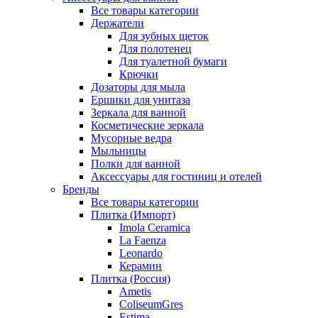
Все товары категории
Держатели
Для зубных щеток
Для полотенец
Для туалетной бумаги
Крючки
Дозаторы для мыла
Ершики для унитаза
Зеркала для ванной
Косметические зеркала
Мусорные ведра
Мыльницы
Полки для ванной
Аксессуары для гостиниц и отелей
Бренды
Все товары категории
Плитка (Импорт)
Imola Ceramica
La Faenza
Leonardo
Керамин
Плитка (Россия)
Ametis
ColiseumGres
Estima