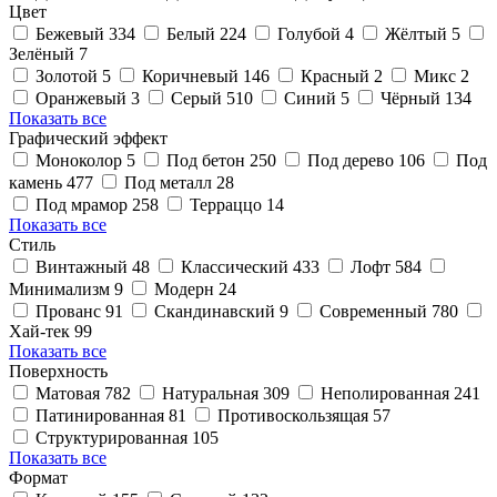
Цвет
Бежевый
334
Белый
224
Голубой
4
Жёлтый
5
Зелёный
7
Золотой
5
Коричневый
146
Красный
2
Микс
2
Оранжевый
3
Серый
510
Синий
5
Чёрный
134
Показать все
Графический эффект
Моноколор
5
Под бетон
250
Под дерево
106
Под
камень
477
Под металл
28
Под мрамор
258
Терраццо
14
Показать все
Стиль
Винтажный
48
Классический
433
Лофт
584
Минимализм
9
Модерн
24
Прованс
91
Скандинавский
9
Современный
780
Хай-тек
99
Показать все
Поверхность
Матовая
782
Натуральная
309
Неполированная
241
Патинированная
81
Противоскользящая
57
Структурированная
105
Показать все
Формат