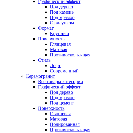
Графический эффект
Под дерево
Под камень
Под мрамор
С рисунком
Формат
Крупный
Поверхность
Глянцевая
Матовая
Противоскользящая
Стиль
Лофт
Современный
Керамогранит
Все товары категории
Графический эффект
Под дерево
Под мрамор
Под цемент
Поверхность
Глянцевая
Матовая
Полированная
Противоскользящая