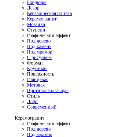
Бордюры
Декор
Керамическая плитка
Керамогранит
Мозаика
Ступени
Графический эффект
Под дерево
Под камень
Под мрамор
С рисунком
Формат
Крупный
Поверхность
Глянцевая
Матовая
Противоскользящая
Стиль
Лофт
Современный
Керамогранит
Графический эффект
Под дерево
Под мрамор