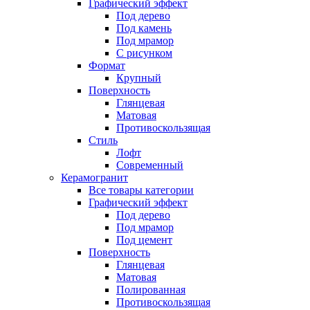
Графический эффект
Под дерево
Под камень
Под мрамор
С рисунком
Формат
Крупный
Поверхность
Глянцевая
Матовая
Противоскользящая
Стиль
Лофт
Современный
Керамогранит
Все товары категории
Графический эффект
Под дерево
Под мрамор
Под цемент
Поверхность
Глянцевая
Матовая
Полированная
Противоскользящая