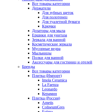
Все товары категории
Держатели
Для зубных щеток
Для полотенец
Для туалетной бумаги
Крючки
Дозаторы для мыла
Ершики для унитаза
Зеркала для ванной
Косметические зеркала
Мусорные ведра
Мыльницы
Полки для ванной
Аксессуары для гостиниц и отелей
Бренды
Все товары категории
Плитка (Импорт)
Imola Ceramica
La Faenza
Leonardo
Керамин
Плитка (Россия)
Ametis
ColiseumGres
Estima