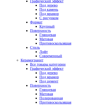
Графический эффект
Под дерево
Под камень
Под мрамор
С рисунком
Формат
Крупный
Поверхность
Глянцевая
Матовая
Противоскользящая
Стиль
Лофт
Современный
Керамогранит
Все товары категории
Графический эффект
Под дерево
Под мрамор
Под цемент
Поверхность
Глянцевая
Матовая
Полированная
Противоскользящая