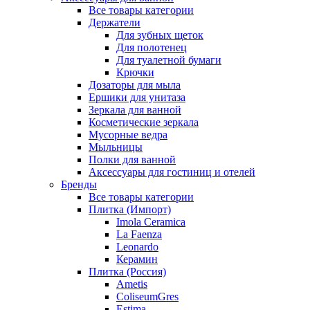
Все товары категории
Держатели
Для зубных щеток
Для полотенец
Для туалетной бумаги
Крючки
Дозаторы для мыла
Ершики для унитаза
Зеркала для ванной
Косметические зеркала
Мусорные ведра
Мыльницы
Полки для ванной
Аксессуары для гостиниц и отелей
Бренды
Все товары категории
Плитка (Импорт)
Imola Ceramica
La Faenza
Leonardo
Керамин
Плитка (Россия)
Ametis
ColiseumGres
Estima