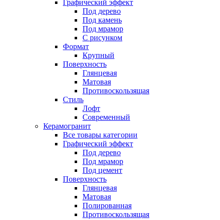
Графический эффект
Под дерево
Под камень
Под мрамор
С рисунком
Формат
Крупный
Поверхность
Глянцевая
Матовая
Противоскользящая
Стиль
Лофт
Современный
Керамогранит
Все товары категории
Графический эффект
Под дерево
Под мрамор
Под цемент
Поверхность
Глянцевая
Матовая
Полированная
Противоскользящая