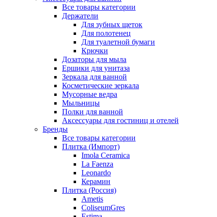
Все товары категории
Держатели
Для зубных щеток
Для полотенец
Для туалетной бумаги
Крючки
Дозаторы для мыла
Ершики для унитаза
Зеркала для ванной
Косметические зеркала
Мусорные ведра
Мыльницы
Полки для ванной
Аксессуары для гостиниц и отелей
Бренды
Все товары категории
Плитка (Импорт)
Imola Ceramica
La Faenza
Leonardo
Керамин
Плитка (Россия)
Ametis
ColiseumGres
Estima