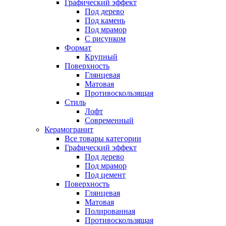
Графический эффект
Под дерево
Под камень
Под мрамор
С рисунком
Формат
Крупный
Поверхность
Глянцевая
Матовая
Противоскользящая
Стиль
Лофт
Современный
Керамогранит
Все товары категории
Графический эффект
Под дерево
Под мрамор
Под цемент
Поверхность
Глянцевая
Матовая
Полированная
Противоскользящая