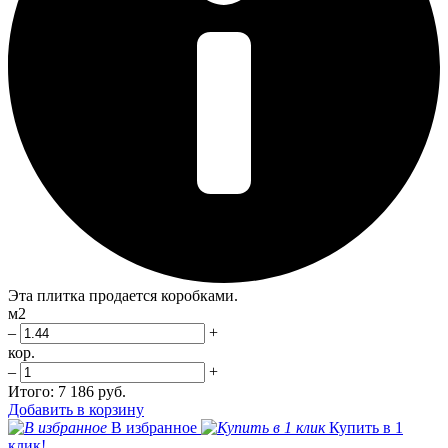
Эта плитка продается коробками.
м2
–
+
кор.
–
+
Итого:
7 186 руб.
Добавить в корзину
В избранное
Купить в 1
клик!