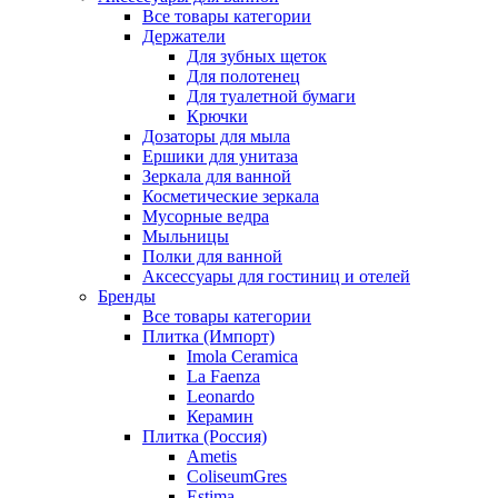
Все товары категории
Держатели
Для зубных щеток
Для полотенец
Для туалетной бумаги
Крючки
Дозаторы для мыла
Ершики для унитаза
Зеркала для ванной
Косметические зеркала
Мусорные ведра
Мыльницы
Полки для ванной
Аксессуары для гостиниц и отелей
Бренды
Все товары категории
Плитка (Импорт)
Imola Ceramica
La Faenza
Leonardo
Керамин
Плитка (Россия)
Ametis
ColiseumGres
Estima