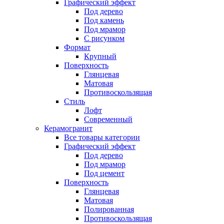
Графический эффект
Под дерево
Под камень
Под мрамор
С рисунком
Формат
Крупный
Поверхность
Глянцевая
Матовая
Противоскользящая
Стиль
Лофт
Современный
Керамогранит
Все товары категории
Графический эффект
Под дерево
Под мрамор
Под цемент
Поверхность
Глянцевая
Матовая
Полированная
Противоскользящая