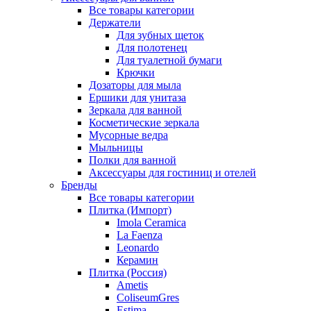
Все товары категории
Держатели
Для зубных щеток
Для полотенец
Для туалетной бумаги
Крючки
Дозаторы для мыла
Ершики для унитаза
Зеркала для ванной
Косметические зеркала
Мусорные ведра
Мыльницы
Полки для ванной
Аксессуары для гостиниц и отелей
Бренды
Все товары категории
Плитка (Импорт)
Imola Ceramica
La Faenza
Leonardo
Керамин
Плитка (Россия)
Ametis
ColiseumGres
Estima