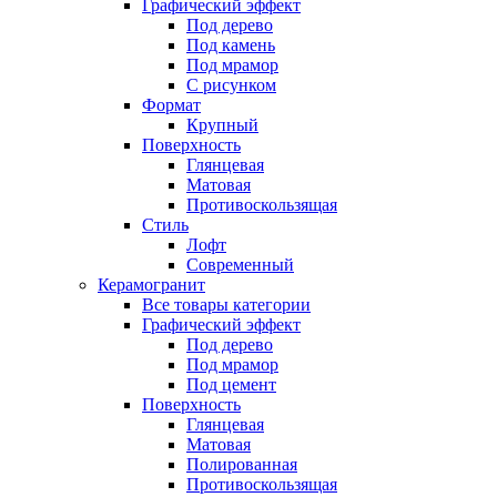
Графический эффект
Под дерево
Под камень
Под мрамор
С рисунком
Формат
Крупный
Поверхность
Глянцевая
Матовая
Противоскользящая
Стиль
Лофт
Современный
Керамогранит
Все товары категории
Графический эффект
Под дерево
Под мрамор
Под цемент
Поверхность
Глянцевая
Матовая
Полированная
Противоскользящая