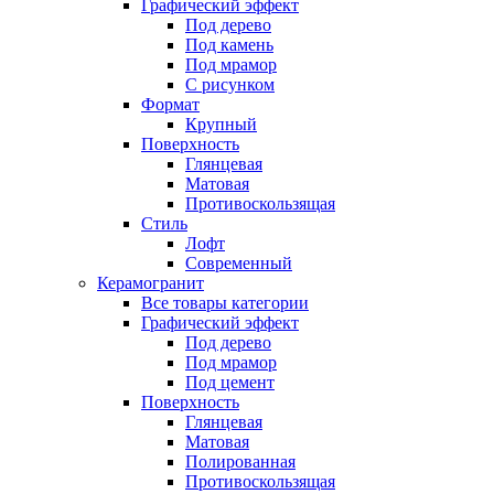
Графический эффект
Под дерево
Под камень
Под мрамор
С рисунком
Формат
Крупный
Поверхность
Глянцевая
Матовая
Противоскользящая
Стиль
Лофт
Современный
Керамогранит
Все товары категории
Графический эффект
Под дерево
Под мрамор
Под цемент
Поверхность
Глянцевая
Матовая
Полированная
Противоскользящая