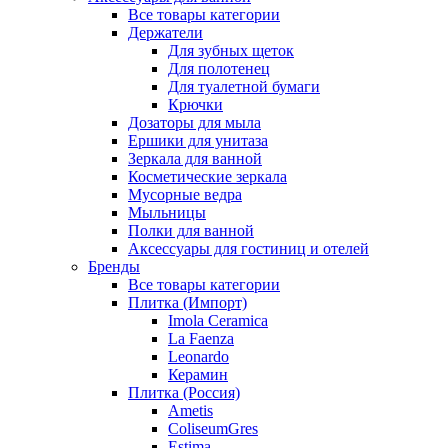
Все товары категории
Держатели
Для зубных щеток
Для полотенец
Для туалетной бумаги
Крючки
Дозаторы для мыла
Ершики для унитаза
Зеркала для ванной
Косметические зеркала
Мусорные ведра
Мыльницы
Полки для ванной
Аксессуары для гостиниц и отелей
Бренды
Все товары категории
Плитка (Импорт)
Imola Ceramica
La Faenza
Leonardo
Керамин
Плитка (Россия)
Ametis
ColiseumGres
Estima