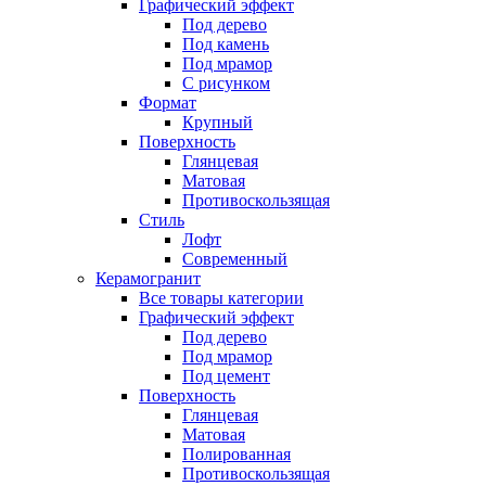
Графический эффект
Под дерево
Под камень
Под мрамор
С рисунком
Формат
Крупный
Поверхность
Глянцевая
Матовая
Противоскользящая
Стиль
Лофт
Современный
Керамогранит
Все товары категории
Графический эффект
Под дерево
Под мрамор
Под цемент
Поверхность
Глянцевая
Матовая
Полированная
Противоскользящая