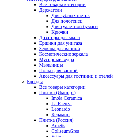
Все товары категории
Держатели
Для зубных щеток
Для полотенец
Для туалетной бумаги
Крючки
Дозаторы для мыла
Ершики для унитаза
Зеркала для ванной
Косметические зеркала
Мусорные ведра
Мыльницы
Полки для ванной
Аксессуары для гостиниц и отелей
Бренды
Все товары категории
Плитка (Импорт)
Imola Ceramica
La Faenza
Leonardo
Керамин
Плитка (Россия)
Ametis
ColiseumGres
Estima